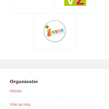
Footer
Widgets
Organisatie
Historie
Visie op zorg