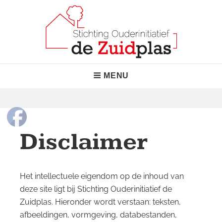
Skip
to
content
Stichting Ouderinitiatief de
"Normaal waar het kan, bijzonder waar nodig!"
Header
MENU
Zuidplas
Menu
Disclaimer
Het intellectuele eigendom op de inhoud van
deze site ligt bij Stichting Ouderinitiatief de
Zuidplas. Hieronder wordt verstaan: teksten,
afbeeldingen, vormgeving, databestanden,