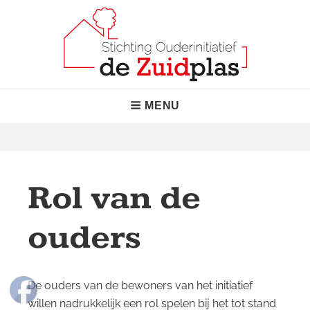
Skip
to
content
Stichting Ouderinitiatief de
"Normaal waar het kan, bijzonder waar nodig!"
Header
MENU
Zuidplas
Menu
Rol van de
ouders
De ouders van de bewoners van het initiatief
willen nadrukkelijk een rol spelen bij het tot stand