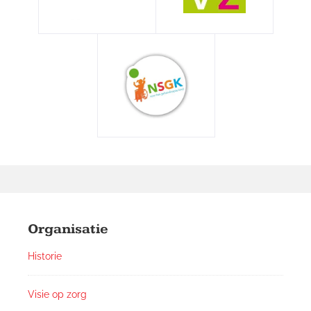
Footer
Widgets
Organisatie
Historie
Visie op zorg