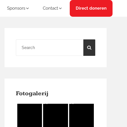
r
Sponsors
Contact
Direct doneren
uidplas
Primary
Sidebar
Search
SEARCH
for:
Fotogalerij