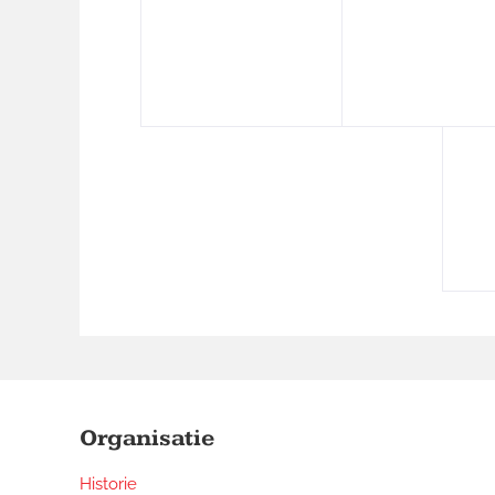
Footer
Widgets
Organisatie
Historie