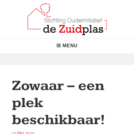
Skip
to
content
Stichting Ouderinitiatief de
"Normaal waar het kan, bijzonder waar nodig!"
Header
MENU
Zuidplas
Menu
Zowaar – een
plek
beschikbaar!
13 Mei 2019