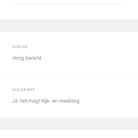
Bericht
navigatie
VORIGE
Vorige
Vorig bericht
bericht:
VOLGENDE
Volgende
Ja, het mag! Kijk- en meetdag
bericht:
Primary