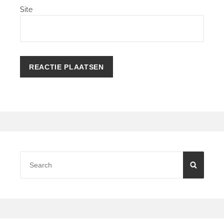
Site
Primary
Sidebar
Search
SEARC
for: