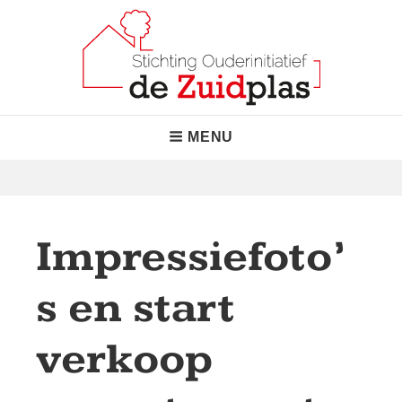
Skip
to
content
Stichting Ouderinitiatief de
"Normaal waar het kan, bijzonder waar nodig!"
Header
MENU
Zuidplas
Menu
Impressiefoto’
s en start
verkoop