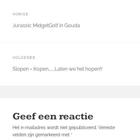
Bericht
navigatie
VORIGE
Vorige
Jurassic MidgetGolf in Gouda
bericht:
VOLGENDE
Volgende
Slopen = Kopen……..Laten we het hopen!!
bericht:
Geef een reactie
Het e-mailadres wordt niet gepubliceerd.
Vereiste
velden zijn gemarkeerd met
*