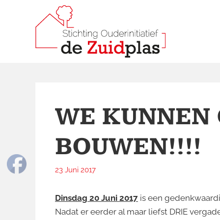
Skip
to
content
Stich
"Normaal waa
WE KUNNEN
BOUWEN!!!!
23 Juni 2017
Dinsdag 20 Juni 2017
is een gedenkwaardig
Nadat er eerder al maar liefst DRIE verga