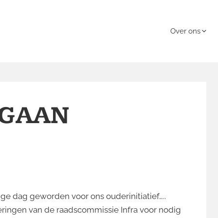
Heade
Over ons
ting Ouderinitiatief de Zui
r het kan, bijzonder waar nodig!"
Menu
 GAAN
e dag geworden voor ons ouderinitiatief…..
deringen van de raadscommissie Infra voor nodig