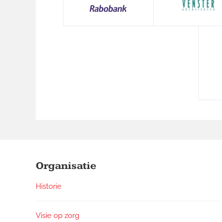
Footer
Widgets
Organisatie
Historie
Visie op zorg