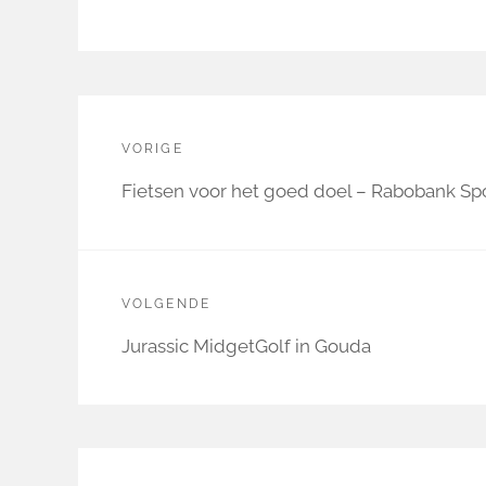
Bericht
navigatie
VORIGE
Vorige
Fietsen voor het goed doel – Rabobank Spo
bericht:
VOLGENDE
Volgende
Jurassic MidgetGolf in Gouda
bericht: