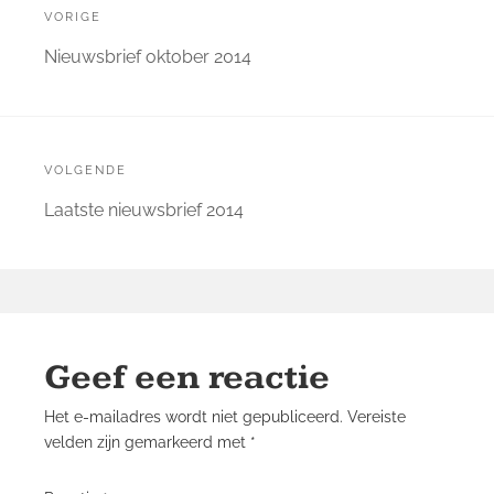
navigatie
VORIGE
Vorige
Nieuwsbrief oktober 2014
bericht:
VOLGENDE
Volgende
Laatste nieuwsbrief 2014
bericht:
Geef een reactie
Het e-mailadres wordt niet gepubliceerd.
Vereiste
velden zijn gemarkeerd met
*