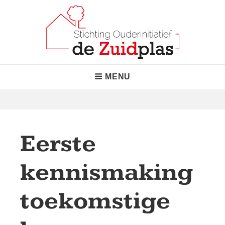
Skip
to
content
Stichting Ouderinitiatief de
"Normaal waar het kan, bijzonder waar nodig!"
Header
MENU
Zuidplas
Menu
Eerste
kennismaking
toekomstige